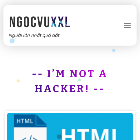
Skip
to
content
Người lớn nhất quả đất
I’M NOT A
HACKER!