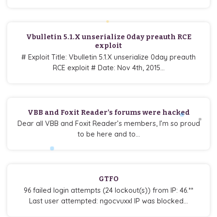
Vbulletin 5.1.X unserialize 0day preauth RCE
exploit
# Exploit Title: Vbulletin 5.1.X unserialize 0day preauth
RCE exploit # Date: Nov 4th, 2015...
VBB and Foxit Reader’s forums were hacked
Dear all VBB and Foxit Reader’s members, I’m so proud
to be here and to...
GTFO
96 failed login attempts (24 lockout(s)) from IP: 46.**
Last user attempted: ngocvuxxl IP was blocked...