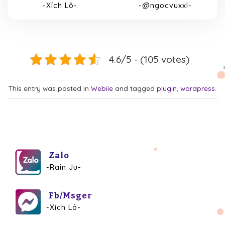
-Xích Lô-
-@ngocvuxxl-
4.6/5 - (105 votes)
This entry was posted in
Webiie
and tagged
plugin
,
wordpress
.
Zalo
-Rain Ju-
Fb/Msger
-Xích Lô-