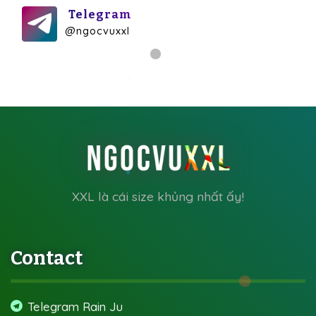
Telegram
@ngocvuxxl
XXL là cái size khủng nhất ấy!
Contact
Telegram Rain Ju