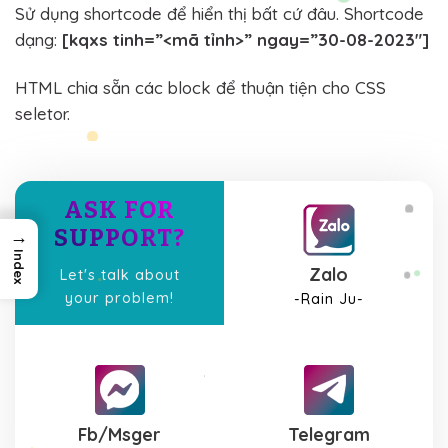
Sử dụng shortcode để hiển thị bất cứ đâu. Shortcode
dạng:
[kqxs tinh=”<mã tỉnh>” ngay=”30-08-2023″]
HTML chia sẵn các block để thuận tiện cho CSS
seletor.
ASK FOR
SUPPORT?
→
Index
Zalo
Let's talk about
your problem!
-Rain Ju-
Fb/Msger
Telegram